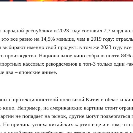
народной республики в 2023 году составил 7,7 млрд дол
 это все равно на 14,5% меньше, чем в 2019 году: отрасл
 выбирают именно свой продукт: в том же 2023 году все
го производства. Национальное кино собрало почти 84%
мпортных кассовых рекордсменов в топ-3 только один «
ые два – японские аниме.
заны с протекционистской политикой Китая в области ки
 кино. Например, на американские картины стоит огран
артин не попадает на рынок, другие могут подвергаться 
. Но причина успеха китайских картин еще и в том, что
 и китайского потребителя, во-вторых, маркетинговые 