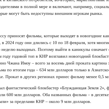
одителями в полной мере и включают, например, социал
орые могут быть недоступны внешним игрокам рынка.
ассу приносят фильмы, которые выходят в новогодние к
, в 2024 году они длились с 10 по 18 февраля, хотя мног
 неделю выходных. Поэтому выйти в каникулы означает 
 году годовой топ в КНР возглавил новогодний блокбас
ино Чжана Имоу – всего за восемь дней проката картина 
ма по итогам года – 634 млн долларов только в Азиатско
ке. Прокат в других регионах принес фильму менее 0,5 м
ыл фантастический блокбастер «Блуждающая Земля 2», 
или 600 млн долларов. Оба названных фильма – в десятк
мли» за пределами КНР – около 9 млн долларов.