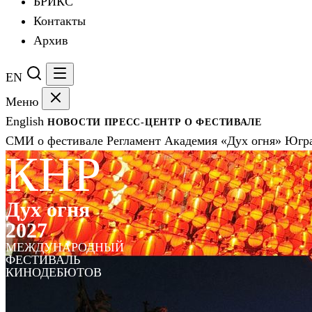
БРИКС
Контакты
Архив
EN
Меню
English
НОВОСТИ
ПРЕСС-ЦЕНТР
О ФЕСТИВАЛЕ
СМИ о фестивале
Регламент
Академия «Дух огня»
Югра
КНР
Дух огня
2027
МЕЖДУНАРОДНЫЙ
ФЕСТИВАЛЬ
КИНОДЕБЮТОВ