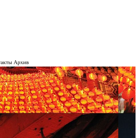
такты
Архив