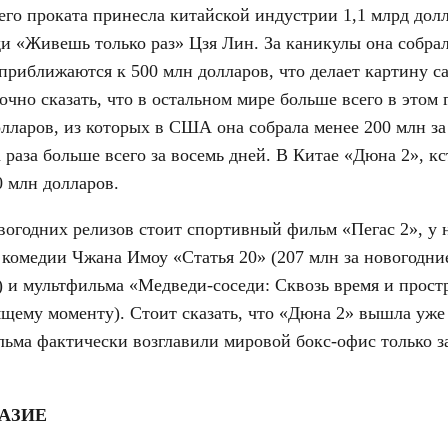
него проката принесла китайской индустрии 1,1 млрд до
ди «Живешь только раз» Цзя Лин. За каникулы она собрал
 приближаются к 500 млн долларов, что делает картину с
чно сказать, что в остальном мире больше всего в этом 
олларов, из которых в США она собрала менее 200 млн за
 раза больше всего за восемь дней. В Китае «Дюна 2», кс
0 млн долларов.
вогодних релизов стоит спортивный фильм «Пегас 2», у 
у комедии Чжана Имоу «Статья 20» (207 млн за новогодн
) и мультфильма «Медведи-соседи: Сквозь время и простр
ящему моменту). Стоит сказать, что «Дюна 2» вышла уже
льма фактически возглавили мировой бокс-офис только з
АЗИЕ