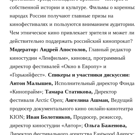
собственной истории и культуре. Фильмы о коренны
народах России получают главные призы на
кинофестивалях и пользуются вниманием аудитории
Чем этническое кино привлекает зрителя и может ли
действительно поддержать российский кинопрокат?
Модератор:
Андрей Апостолов,
Главный редактор
киностудии «Ленфильм», киновед, программный
директор фестивалей «Окно в Европу» и
«Горькийфест».
Спикеры и участники дискуссии:
Антон Малышев,
Исполнительный директор Фонда
«Кинопрайм»;
Тамара Статикова,
Директор
фестиваля Arctic Open;
Ангелина Ашман,
Ведущий
продюсер документального кино онлайн-кинотеатра
KION;
Иван Болотников,
Продюсер, режиссер,
директор киностудии «Автор»;
Ольга Баженова,
Директор фестивального агентства Eastwood Agency;