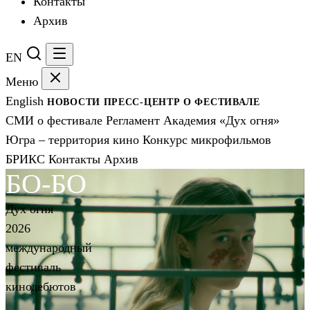
Контакты
Архив
EN
Меню
English
НОВОСТИ
ПРЕСС-ЦЕНТР
О ФЕСТИВАЛЕ
СМИ о фестивале
Регламент
Академия «Дух огня»
Югра – территория кино
Конкурс микрофильмов
БРИКС
Контакты
Архив
БО-БО
Дух огня
2026
международный
фестиваль
кинодебютов