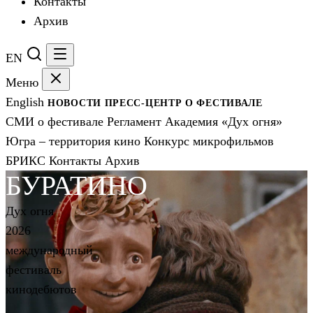
Контакты
Архив
EN
Меню
English
НОВОСТИ
ПРЕСС-ЦЕНТР
О ФЕСТИВАЛЕ
СМИ о фестивале
Регламент
Академия «Дух огня»
Югра – территория кино
Конкурс микрофильмов
БРИКС
Контакты
Архив
БУРАТИНО
Дух огня
2026
международный
фестиваль
кинодебютов