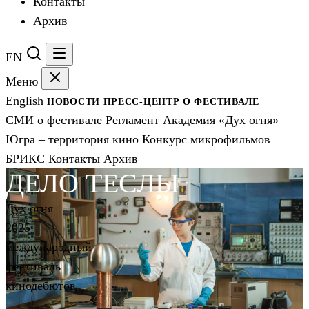
Контакты
Архив
EN
Меню
English
НОВОСТИ
ПРЕСС-ЦЕНТР
О ФЕСТИВАЛЕ
СМИ о фестивале
Регламент
Академия «Дух огня»
Югра – территория кино
Конкурс микрофильмов
БРИКС
Контакты
Архив
ДЕЛО ТЕСЛЫ
Дух огня
2025
международный
фестиваль
кинодебютов