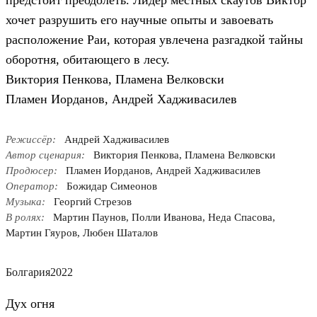
предстоит преодолеть. Лидер местных скаутов Виктор
хочет разрушить его научные опыты и завоевать
расположение Раи, которая увлечена разгадкой тайны
оборотня, обитающего в лесу.
Виктория Пенкова, Пламена Велковски
Пламен Иорданов, Андрей Хадживасилев
Режиссёр:
Андрей Хадживасилев
Автор сценария:
Виктория Пенкова, Пламена Велковски
Продюсер:
Пламен Иорданов, Андрей Хадживасилев
Оператор:
Божидар Симеонов
Музыка:
Георгий Стрезов
В ролях:
Мартин Паунов, Полли Иванова, Неда Спасова,
Мартин Гяуров, Любен Шаталов
Болгария
2022
Дух огня