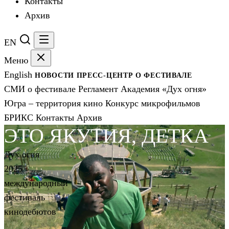
Контакты
Архив
EN
Меню
English
НОВОСТИ
ПРЕСС-ЦЕНТР
О ФЕСТИВАЛЕ
СМИ о фестивале
Регламент
Академия «Дух огня»
Югра – территория кино
Конкурс микрофильмов
БРИКС
Контакты
Архив
ЭТО ЯКУТИЯ, ДЕТКА
Дух огня
2025
международный
фестиваль
кинодебютов