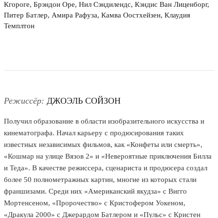
Кгороге, Брэндон Оре, Нил Сэндилендс, Кэндис Ван Лиценборг,
Питер Батлер, Амира Рафуза, Камва Оостхейзен, Клаудия
Темплтон
Режиссёр:
ДЖОЭЛЬ СОЙЗОН
Получил образование в области изобразительного искусства и
кинематографа. Начал карьеру с продюсирования таких
известных независимых фильмов, как «Конфеты или смерть»,
«Кошмар на улице Вязов 2» и «Невероятные приключения Билла
и Теда». В качестве режиссера, сценариста и продюсера создал
более 50 полнометражных картин, многие из которых стали
франшизами. Среди них «Американский якудза» с Вигго
Мортенсеном, «Пророчество» с Кристофером Уокеном,
«Дракула 2000» с Джерардом Батлером и «Пульс» с Кристен