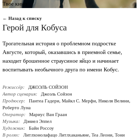
Твое кино
← Назад к списку
Герой для Кобуса
Трогательная история о проблемном подростке
Августе, который, оказавшись в приемной семье,
находит брошенное страусиное яйцо и начинает
воспитывать необычного друга по имени Кобус.
Режиссёр:
ДЖОЭЛЬ СОЙЗОН
Автор сценария:
Джоэль Сойзон
Продюсер:
Пантеа Гадери, Майкл С. Мерфи, Николя Велини,
Роберто Луна
Оператор:
Мариус Ван Граан
Музыка:
Дэниел Эппел
Художник:
Байн Россоу
В ролях:
Литлхонолафацо Литлхаканьяне, Теа Леони, Тони