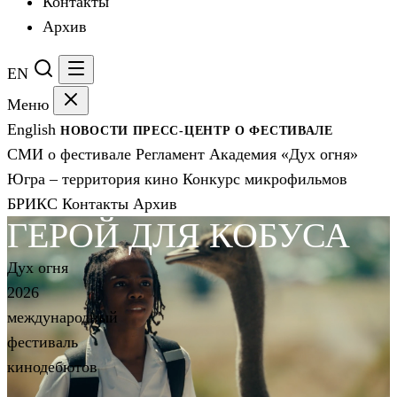
Контакты
Архив
EN
Меню
English
НОВОСТИ
ПРЕСС-ЦЕНТР
О ФЕСТИВАЛЕ
СМИ о фестивале
Регламент
Академия «Дух огня»
Югра – территория кино
Конкурс микрофильмов
БРИКС
Контакты
Архив
ГЕРОЙ ДЛЯ КОБУСА
Дух огня
2026
международный
фестиваль
кинодебютов