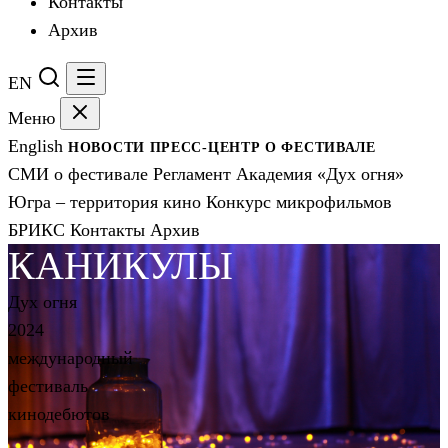
Контакты
Архив
EN
Меню
English
НОВОСТИ
ПРЕСС-ЦЕНТР
О ФЕСТИВАЛЕ
СМИ о фестивале
Регламент
Академия «Дух огня»
Югра – территория кино
Конкурс микрофильмов
БРИКС
Контакты
Архив
КАНИКУЛЫ
Дух огня
2024
международный
фестиваль
кинодебютов