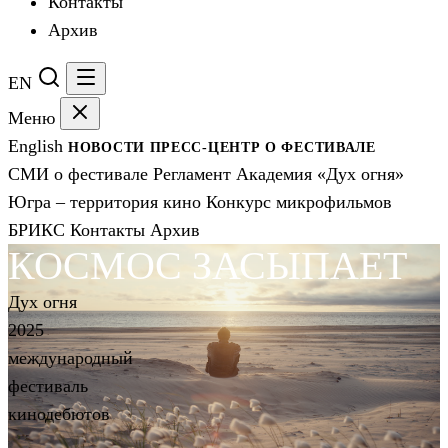
Контакты
Архив
EN
Меню
English
НОВОСТИ
ПРЕСС-ЦЕНТР
О ФЕСТИВАЛЕ
СМИ о фестивале
Регламент
Академия «Дух огня»
Югра – территория кино
Конкурс микрофильмов
БРИКС
Контакты
Архив
КОСМОС ЗАСЫПАЕТ
Дух огня
2025
международный
фестиваль
кинодебютов