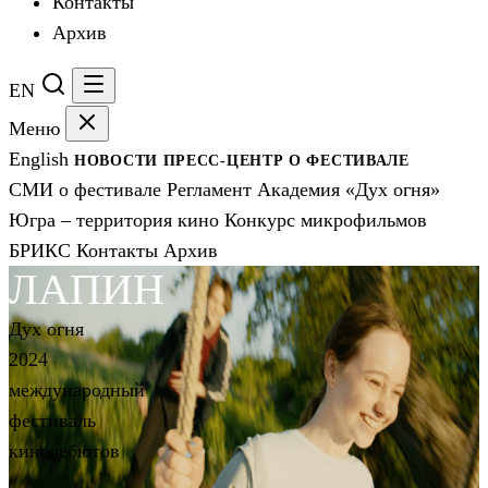
Контакты
Архив
EN
Меню
English
НОВОСТИ
ПРЕСС-ЦЕНТР
О ФЕСТИВАЛЕ
СМИ о фестивале
Регламент
Академия «Дух огня»
Югра – территория кино
Конкурс микрофильмов
БРИКС
Контакты
Архив
ЛАПИН
Дух огня
2024
международный
фестиваль
кинодебютов