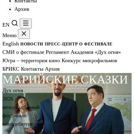
Контакты
Архив
EN
Меню
English
НОВОСТИ
ПРЕСС-ЦЕНТР
О ФЕСТИВАЛЕ
СМИ о фестивале
Регламент
Академия «Дух огня»
Югра – территория кино
Конкурс микрофильмов
БРИКС
Контакты
Архив
МАРИЙСКИЕ СКАЗКИ
Дух огня
2026
международный
фестиваль
кинодебютов