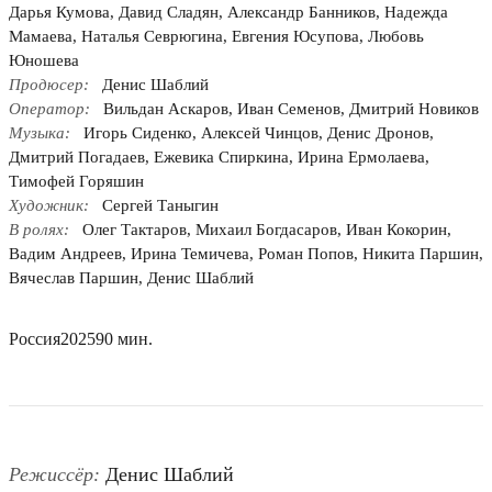
Дарья Кумова, Давид Сладян, Александр Банников, Надежда
Мамаева, Наталья Севрюгина, Евгения Юсупова, Любовь
Юношева
Продюсер:
Денис Шаблий
Оператор:
Вильдан Аскаров, Иван Семенов, Дмитрий Новиков
Музыка:
Игорь Сиденко, Алексей Чинцов, Денис Дронов,
Дмитрий Погадаев, Ежевика Спиркина, Ирина Ермолаева,
Тимофей Горяшин
Художник:
Сергей Таныгин
В ролях:
Олег Тактаров, Михаил Богдасаров, Иван Кокорин,
Вадим Андреев, Ирина Темичева, Роман Попов, Никита Паршин,
Вячеслав Паршин, Денис Шаблий
Россия
2025
90 мин.
Режиссёр:
Денис Шаблий