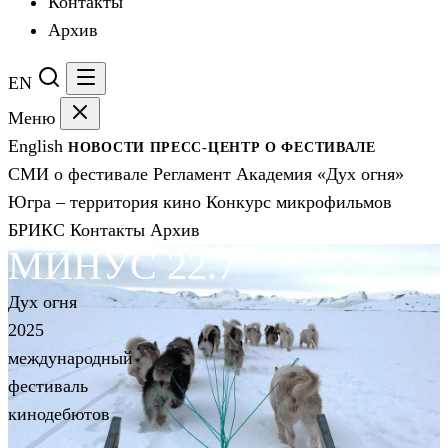
Контакты
Архив
EN
Меню
English
НОВОСТИ
ПРЕСС-ЦЕНТР
О ФЕСТИВАЛЕ
СМИ о фестивале
Регламент
Академия «Дух огня»
Югра – территория кино
Конкурс микрофильмов
БРИКС
Контакты
Архив
МИНУС 22.7
Дух огня
2025
международный
фестиваль
кинодебютов