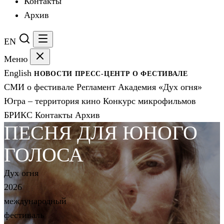
Контакты
Архив
EN
Меню
English
НОВОСТИ
ПРЕСС-ЦЕНТР
О ФЕСТИВАЛЕ
СМИ о фестивале
Регламент
Академия «Дух огня»
Югра – территория кино
Конкурс микрофильмов
БРИКС
Контакты
Архив
ПЕСНЯ ДЛЯ ЮНОГО
ГОЛОСА
Дух огня
2026
международный
фестиваль