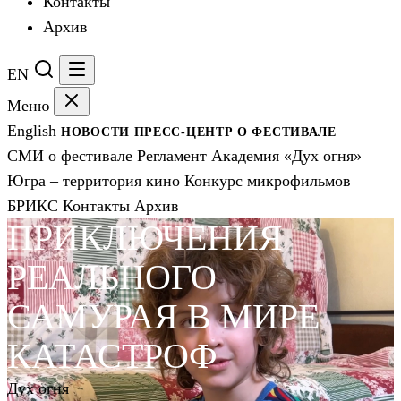
Контакты
Архив
EN
Меню
English
НОВОСТИ
ПРЕСС-ЦЕНТР
О ФЕСТИВАЛЕ
СМИ о фестивале
Регламент
Академия «Дух огня»
Югра – территория кино
Конкурс микрофильмов
БРИКС
Контакты
Архив
ПРИКЛЮЧЕНИЯ
РЕАЛЬНОГО
САМУРАЯ В МИРЕ
КАТАСТРОФ
Дух огня