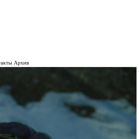
такты
Архив