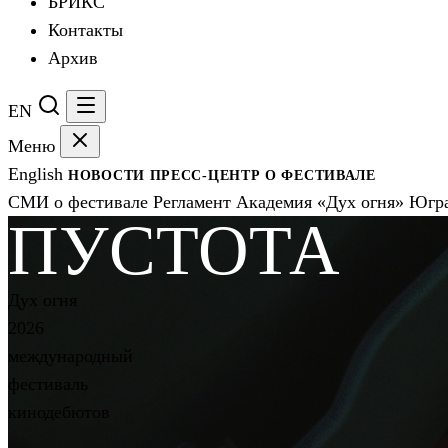
БРИКС
Контакты
Архив
EN
Меню
English
НОВОСТИ
ПРЕСС-ЦЕНТР
О ФЕСТИВАЛЕ
СМИ о фестивале
Регламент
Академия «Дух огня»
Югра
ПУСТОТА
Дух огня
2026
международный
фестиваль
кинодебютов