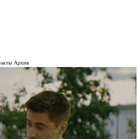
такты
Архив