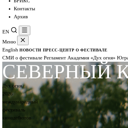
БРИКС
Контакты
Архив
EN
Меню
English
НОВОСТИ
ПРЕСС-ЦЕНТР
О ФЕСТИВАЛЕ
СМИ о фестивале
Регламент
Академия «Дух огня»
Югра
СЕВЕРНЫЙ 
Дух огня
2026
международный
фестиваль
кинодебютов