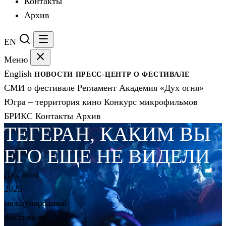
Контакты
Архив
EN
Меню
English
НОВОСТИ
ПРЕСС-ЦЕНТР
О ФЕСТИВАЛЕ
СМИ о фестивале
Регламент
Академия «Дух огня»
Югра – территория кино
Конкурс микрофильмов
БРИКС
Контакты
Архив
ТЕГЕРАН, КАКИМ ВЫ
ЕГО ЕЩЕ НЕ ВИДЕЛИ
Дух огня
2025
международный
фестиваль