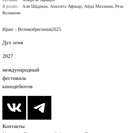
В ролях:
Али Шадман, Анахита Афшар, Айда Махиани, Реза
Колавани
Иран – Великобритания
2025
Дух огня
2027
международный
фестиваль
кинодебютов
Контакты