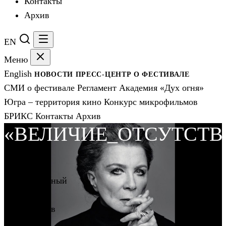
Контакты
Архив
EN
Меню
English
НОВОСТИ
ПРЕСС-ЦЕНТР
О ФЕСТИВАЛЕ
СМИ о фестивале
Регламент
Академия «Дух огня»
Югра – территория кино
Конкурс микрофильмов
БРИКС
Контакты
Архив
«ВЕЛИЧИЕ_ОТСУТСТВ
Дух огня
2026
международный
фестиваль
кинодебютов