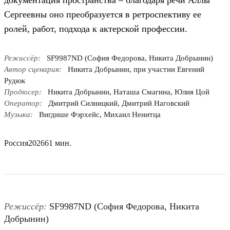
документация пространства – благодаря речи Аллы
Сергеевны оно преобразуется в ретроспективу ее
ролей, работ, подхода к актерской профессии.
Режиссёр:
SF9987ND (София Федорова, Никита Добрынин)
Автор сценария:
Никита Добрынин, при участии Евгений
Рудюк
Продюсер:
Никита Добрынин, Наташа Смагина, Юлия Цой
Оператор:
Дмитрий Силницкий, Дмитрий Наговский
Музыка:
Вигдише Фэрхейс, Михаил Ненитца
Россия
2026
61 мин.
Режиссёр:
SF9987ND (София Федорова, Никита
Добрынин)