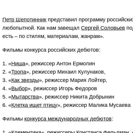
Петр Шепотинник
представил программу российски
любопытной. Как нам завещал
Сергей Соловьев
по
есть – по стилям, материалам, жанрам».
Фильмы конкурса российских дебютов:
1. «
Ниша
», режиссер Антон Ермолин
2. «
Тропа
», режиссер Михаил Кулунаков,
3. «
Как звезды
», режиссер Мария Лойтер,
4. «
Выбор
», режиссер Игорь Федоров
5. «
Мытарства
», режиссер Никита Добрынин
6. «
Клетка ищет птицу
», режиссер Малика Мусаева
Фильмы
конкурса международных дебютов
:
1. «
Клементина
», режиссеры Констанса Фельдман, 