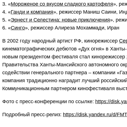
3. «
Мороженое со вкусом сладкого картофеля
», ре
4. «
Ганди и компания
», режиссер Маниш Саини, И
5. «
Эрнест и Селестина: новые приключения
», реж
6. «
Синго
», режиссер Алиреза Мохаммади, Иран
В 2002 году народный артист РФ, кинорежиссер
Се
кинематографических дебютов «Дух огня» в Ханты-
новым президентом фестиваля стал кинорежиссер
Правительства Ханты-Мансийского автономного окр
содействии генерального партнера – компании «Газ
компания традиционно наградит лучший российски
Коммуникационным партнером кинофестиваля выст
Фото с пресс-конференции по ссылке:
https://disk
Подробный пресс-релиз:
https://disk.yandex.ru/d