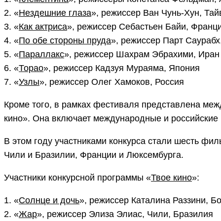
2. «
Нездешние глаза
», режиссер Ван Чунь-Хун, Тай
3. «
Как актриса
», режиссер Себастьен Байи, Франц
4. «
По обе стороны пруда
», режиссер Парт Саураб
5. «
Параллакс
», режиссер Шахрам Эбрахими, Ира
6. «
Торао
», режиссер Кадзуя Мураяма, Япония
7. «
Узлы
», режиссер Олег Хамоков, Россия
Кроме того, в рамках фестиваля представлена ме
кино». Она включает международные и российские 
В этом году участниками конкурса стали шесть фил
Чили и Бразилии, Франции и Люксембурга.
Участники конкурсной программы «
Твое кино
»:
1. «
Солнце и дочь
», режиссер Каталина Раззини, 
2. «
Жар
», режиссер Элиза Элиас, Чили, Бразилия