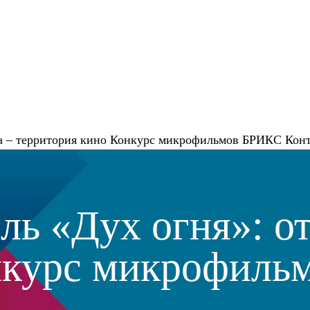
 – территория кино
Конкурс микрофильмов
БРИКС
Кон
ль «Дух огня»: о
онкурс микрофиль