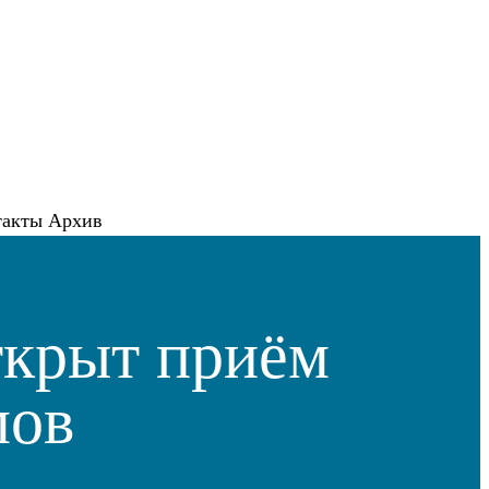
такты
Архив
ткрыт приём
мов