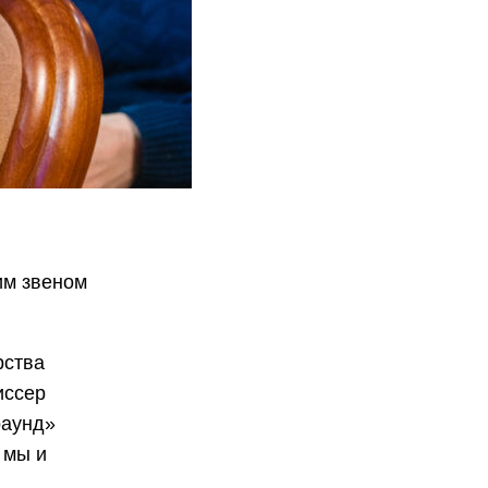
им звеном
рства
иссер
раунд»
 мы и