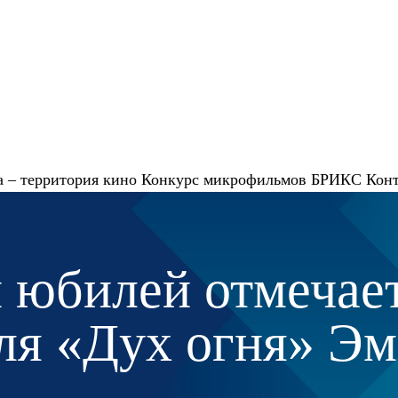
 – территория кино
Конкурс микрофильмов
БРИКС
Кон
 юбилей отмечае
ля «Дух огня» Э