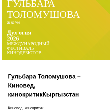
ГУЛЬБАРА
ТОЛОМУШОВА
ЖЮРИ
Дух огня
2026
МЕЖДУНАРОДНЫЙ
ФЕСТИВАЛЬ
КИНОДЕБЮТОВ
Гульбара Толомушова –
Киновед,
кинокритикКыргызстан
Киновед, кинокритик