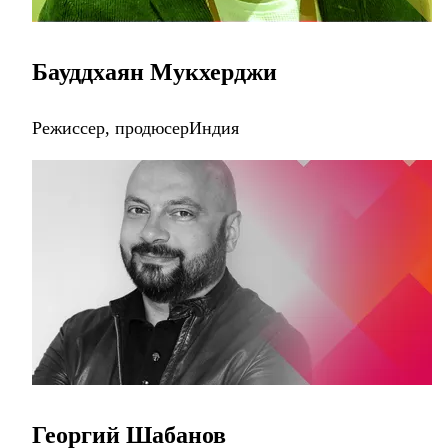
Бауддхаян Мукхерджи
Режиссер, продюсерИндия
Георгий Шабанов