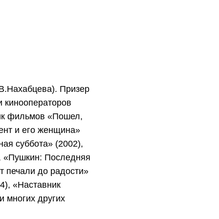
В.Нахабцева). Призер
и кинооператоров
ик фильмов «Пошел,
дент и его женщина»
ная суббота» (2002),
, «Пушкин: Последняя
От печали до радости»
4), «Наставник
и многих других