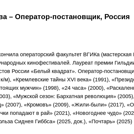
а – Оператор-постановщик, Россия
кончила операторский факультет ВГИКа (мастерская 
народных кинофестивалей. Лауреат премии Гильди
тов России «Белый квадрат». Оператор-постановщ
 к/м), «Кремлевские тайны XVI века» (1991), «Прези
стоящих мужчин» (1998), «24 часа» (2000), «Раскален
003), «Мужской сезон: Бархатная революция» (2005)
ц» (2007), «Кромовъ» (2009), «Жили-были» (2017), «
чки попадают в рай» (2021), «Новогоднее чудо» (202
льза Сиднея Гиббса» (2025, док.), «Почтарь» (2025) 