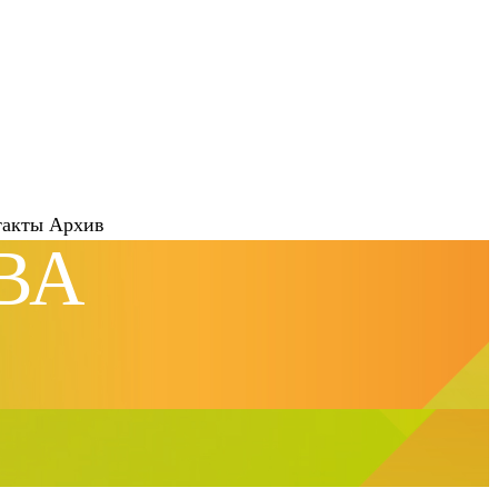
такты
Архив
ВА