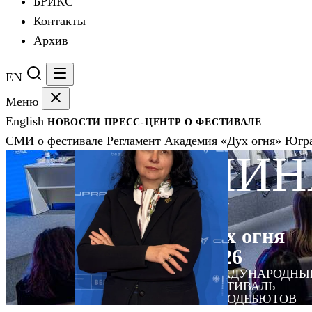
БРИКС
Контакты
Архив
EN
Меню
English
НОВОСТИ
ПРЕСС-ЦЕНТР
О ФЕСТИВАЛЕ
СМИ о фестивале
Регламент
Академия «Дух огня»
Югра
НИН
JURY
Дух огня
2026
МЕЖДУНАРОДНЫ
ФЕСТИВАЛЬ
КИНОДЕБЮТОВ