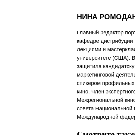
НИНА РОМОДА
Главный редактор порт
кафедре дистрибуции и
лекциями и мастеркла
университете (США). В
защитила кандидатску
маркетинговой деятел
спикером профильных 
кино. Член экспертног
Межрегиональной кино
совета Национальной 
Международной федера
Смотрите такж