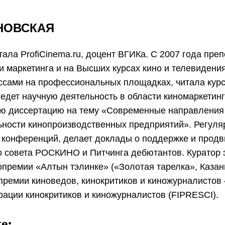
НОВСКАЯ
ала ProfiCinema.ru, доцент ВГИКа. С 2007 года преп
 маркетинга и на Высших курсах кино и телевидения
ссами на профессиональных площадках, читала курс
едет научную деятельность в области киномаркетинга
ю диссертацию на тему «Современные направления
ьности кинопроизводственных предприятий». Регуля
конференций, делает доклады о поддержке и продв
о совета РОСКИНО и Питчинга дебютантов. Куратор 
премии «Алтын тэлинке» («Золотая тарелка», Казань
премии киноведов, кинокритиков и киножурналистов 
ции кинокритиков и киножурналистов (FIPRESCI).
е: