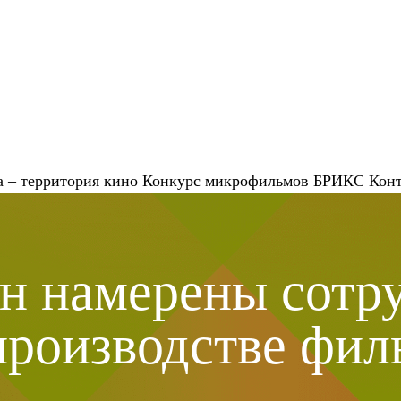
 – территория кино
Конкурс микрофильмов
БРИКС
Кон
н намерены сотру
производстве фил