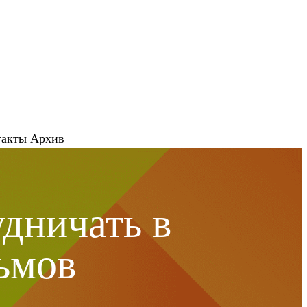
такты
Архив
дничать в
ьмов