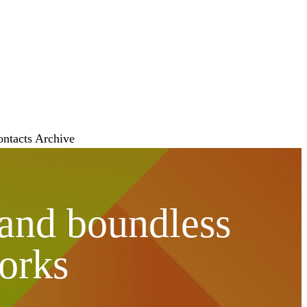
ontacts
Archive
 and boundless
orks