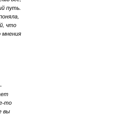
ий путь.
поняла,
й, что
о мнения
—
ает
ие-то
е вы