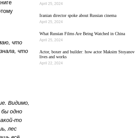
книге
April 25, 2024
этому
Iranian director spoke about Russian cinema
April 25, 2024
What Russian Films Are Being Watched in China
April 25, 2024
маю, что
 знала, что
Actor, boxer and builder: how actor Maksim Stoyanov
lives and works
April 22, 2024
All news
ие. Видимо,
 бы одно
какой-то
ь, лес
ешь всё,