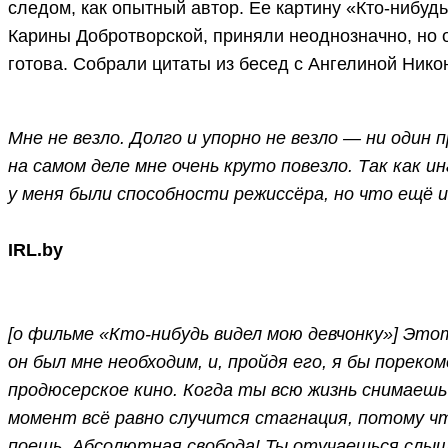
следом, как опытный автор. Ее картину «Кто-нибуд
Карины Добротворской, приняли неоднозначно, но о
готова. Собрали цитаты из бесед с Ангелиной Нико
Мне не везло. Долго и упорно не везло — ни один 
на самом деле мне очень круто повезло. Так как ин
у меня были способности режиссёра, но что ещё и
IRL.by
[о фильме «Кто-нибудь видел мою девчонку»] Это
он был мне необходим, и, пройдя его, я бы порек
продюсерское кино. Когда ты всю жизнь снимаешь
момент всё равно случится стагнация, потому что
поешь. Абсолютная свобода! Ты отучаешься слыш