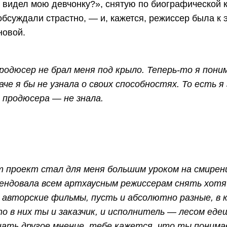
ь видел мою девчонку?», снятую по биографической 
бсуждали страстно, — и, кажется, режиссер была к 
новой.
продюсер не брал меня под крыло. Теперь-то я пони
аче я бы не узнала о своих способностях. То есть я
 продюсера — не знала.
т проект стал для меня большим уроком на смирен
омендовала всем артхаусным режиссерам снять хотя
 авторские фильмы, пусть и абсолютно разные, в 
 в них ты и заказчик, и исполнитель — лесом едеш
ать другое мнение, тебе кажется, что ты понима