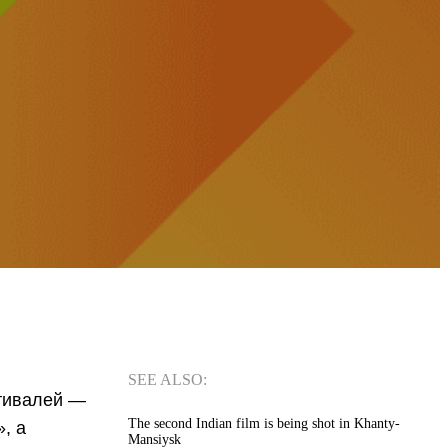
SEE ALSO:
стивалей —
The second Indian film is being shot in Khanty-
, а
Mansiysk