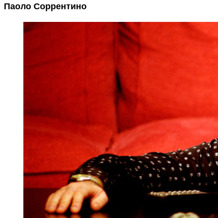
Паоло Соррентино