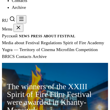
Contacts
Archive
RU
Menu
Русский
NEWS
PRESS
ABOUT FESTIVAL
Media about Festival
Regulations
Spirit of Fire Academy
Yugra — Territory of Cinema
Microfilm Competition
BRICS
Contacts
Archive
The winners of the XXIII
Spirit of Fire Film Festival
were awarded in Khanty-