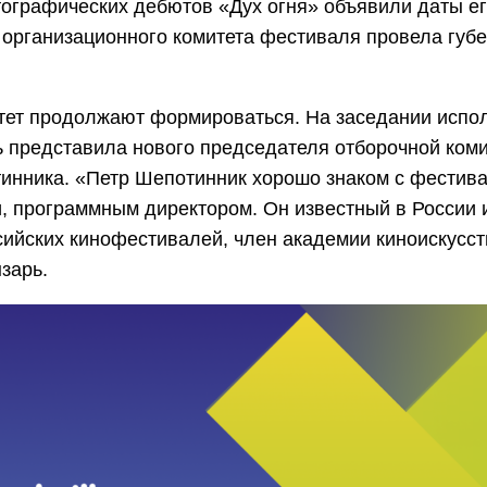
графических дебютов «Дух огня» объявили даты е
е организационного комитета фестиваля провела губ
тет продолжают формироваться. На заседании испо
ь представила нового председателя отборочной ком
инника. «Петр Шепотинник хорошо знаком с фестива
, программным директором. Он известный в России 
йских кинофестивалей, член академии киноискусств
зарь.