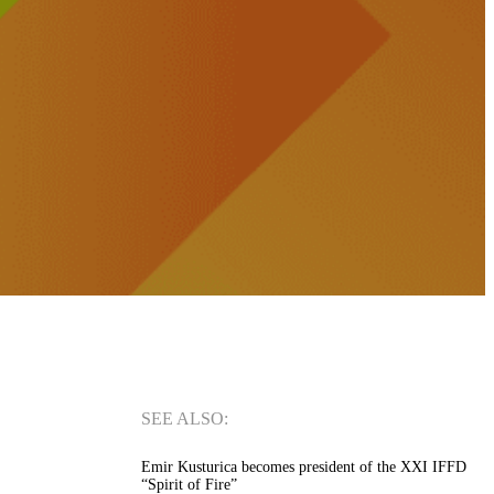
SEE ALSO:
Emir Kusturica becomes president of the XXI IFFD
“Spirit of Fire”