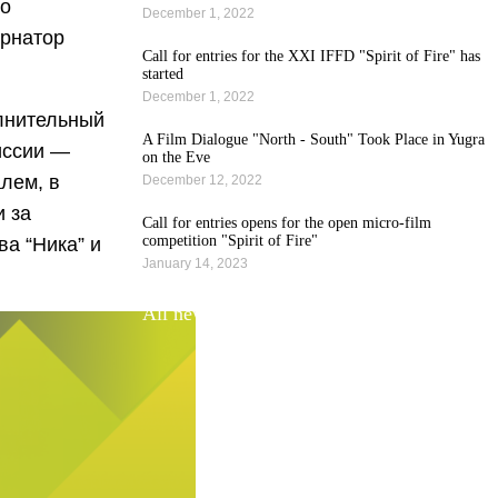
го
December 1, 2022
ернатор
Call for entries for the XXI IFFD "Spirit of Fire" has
started
December 1, 2022
лнительный
A Film Dialogue "North - South" Took Place in Yugra
иссии —
on the Eve
лем, в
December 12, 2022
и за
Call for entries opens for the open micro-film
competition "Spirit of Fire"
а “Ника” и
January 14, 2023
All news