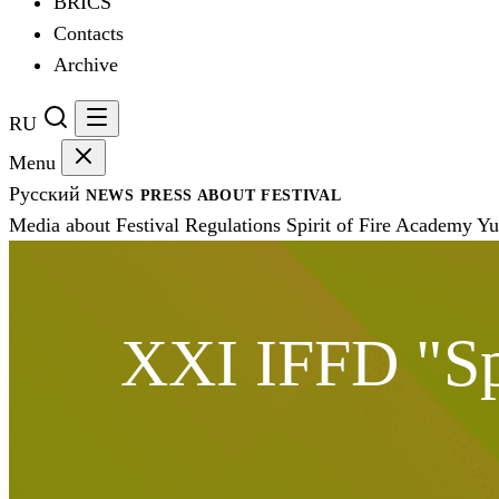
BRICS
Contacts
Archive
RU
Menu
Русский
NEWS
PRESS
ABOUT FESTIVAL
Media about Festival
Regulations
Spirit of Fire Academy
Yu
XXI IFFD "Spi