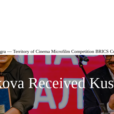
gra — Territory of Cinema
Microfilm Competition
BRICS
C
ova Received Kust