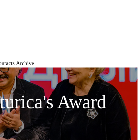
ontacts
Archive
urica's Award