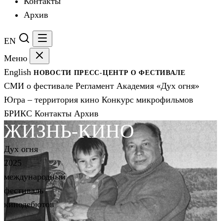
Контакты
Архив
EN
Меню
English
НОВОСТИ
ПРЕСС-ЦЕНТР
О ФЕСТИВАЛЕ
СМИ о фестивале
Регламент
Академия «Дух огня»
Югра – территория кино
Конкурс микрофильмов
БРИКС
Контакты
Архив
ЖИЗНЬ-КИНО
Дух огня
2025
международный
фестиваль
кинодебютов