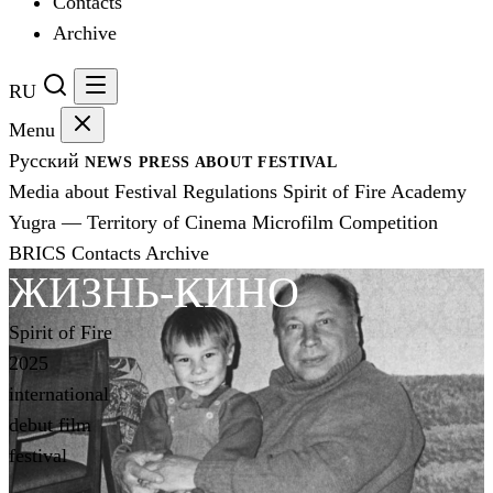
Contacts
Archive
RU
Menu
Русский
NEWS
PRESS
ABOUT FESTIVAL
Media about Festival
Regulations
Spirit of Fire Academy
Yugra — Territory of Cinema
Microfilm Competition
BRICS
Contacts
Archive
ЖИЗНЬ-КИНО
Spirit of Fire
2025
international
debut film
festival