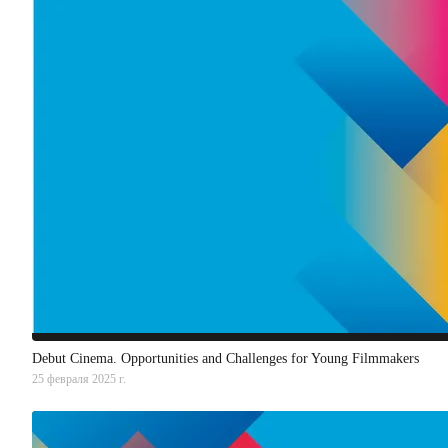
Debut Cinema. Opportunities and Challenges for Young Filmmakers
25 февраля 2025 г.