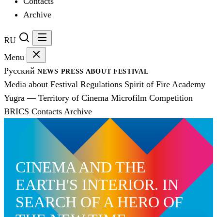
Contacts
Archive
RU
Menu
Русский
NEWS
PRESS
ABOUT FESTIVAL
Media about Festival
Regulations
Spirit of Fire Academy
Yugra — Territory of Cinema
Microfilm Competition
BRICS
Contacts
Archive
CINEMA AND THE
EARTH'S INTERIOR. IN
SEARCH OF A HERO OF